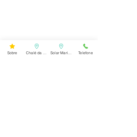
Sobre
Chalé da Vovó
Solar Marina
Telefone