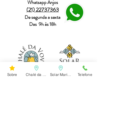
Whatsapp Anjos
(21) 22737363
De segunda a sexta
Das 9h às 18h
Sobre
Chalé da Vovó
Solar Marina
Telefone
© 2025 por Anjos da Terceira Idade.
Entre Em Contato!