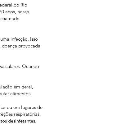
ederal do Rio 
60 anos, nosso 
o chamado 
uma infecção. Isso 
 a doença provocada 
vasculares. Quando 
lação em geral, 
ular alimentos.
ico ou em lugares de 
eções respiratórias. 
tos desinfetantes.