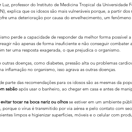
r Luz, professor do Instituto de Medicina Tropical da Universidade F
, explica que os idosos são mais vulneráveis porque, a partir dos 
sofre uma deterioração por causa do envelhecimento, um fenômen
ismo perde a capacidade de responder da melhor forma possível a 
e reagir não apenas de forma insuficiente e não conseguir combater
m ter uma resposta exagerada, o que prejudica o organismo.
 outras doenças, como diabetes, pressão alta ou problemas cardio
ma inflamação no organismo, isso agrava as outras doenças.
nde parte das recomendações para os idosos são as mesmas da popu
com sabão
 após usar o banheiro, ao chegar em casa e antes de manip
 
evitar tocar na boca nariz ou olhos
 se estiver em um ambiente públ
porque o vírus é transmitido por via aérea e pelo contato com secr
entes limpos e higienizar superfícies, móveis e o celular com produ