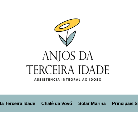
a Terceira Idade
Chalé da Vovó
Solar Marina
Principais 