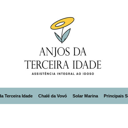
a Terceira Idade
Chalé da Vovó
Solar Marina
Principais 